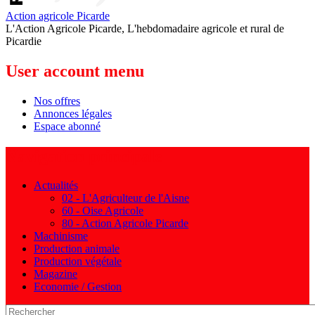
Action agricole Picarde
L'Action Agricole Picarde, L'hebdomadaire agricole et rural de
Picardie
User account menu
Nos offres
Annonces légales
Espace abonné
Navigation principale
Actualités
02 - L'Agriculteur de l'Aisne
60 - Oise Agricole
80 - Action Agricole Picarde
Machinisme
Production animale
Production végétale
Magazine
Economie / Gestion