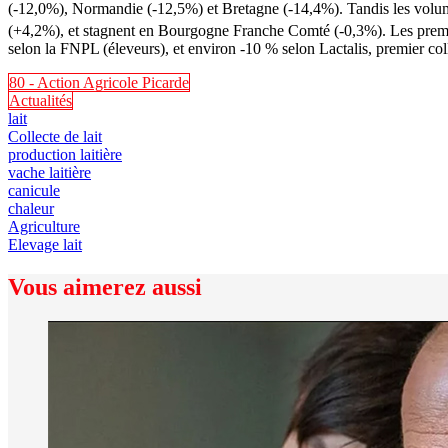
(-12,0%), Normandie (-12,5%) et Bretagne (-14,4%). Tandis les volum
(+4,2%), et stagnent en Bourgogne Franche Comté (-0,3%). Les premièr
selon la FNPL (éleveurs), et environ -10 % selon Lactalis, premier colle
80 - Action Agricole Picarde
Actualités
lait
Collecte de lait
production laitière
vache laitière
canicule
chaleur
Agriculture
Elevage lait
Vous aimerez aussi