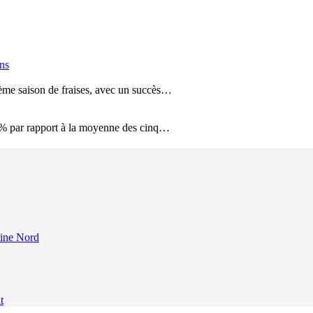
ins
ième saison de fraises, avec un succès…
 8 % par rapport à la moyenne des cinq…
eine Nord
t