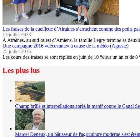
Les fraises de la cueillette d’Airaines s’arrachent comme des petits pa
13 juillet 2023
À Airaines, au sud-ouest d’Amiens, la famille Legry termine sa deux
Une campagne 2016 «décevante» à cause de la météo (Agreste)
25 juillet 2016
Les cours des fraises se sont repliés en juin de 10 % sur un an et de
Les plus lus
Champ brûlé et interpellations après la manif contre le Canal S
Marcel Deneux, un bâtisseur de l'agriculture moderne s'est étein