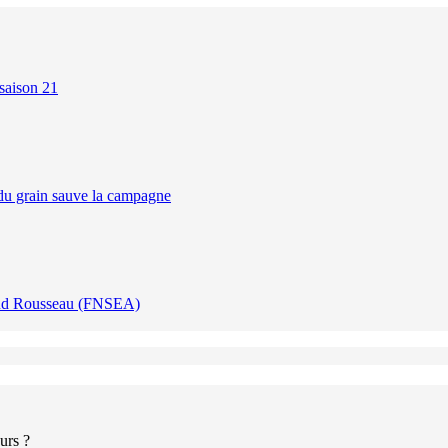
 saison 21
 du grain sauve la campagne
naud Rousseau (FNSEA)
ours ?