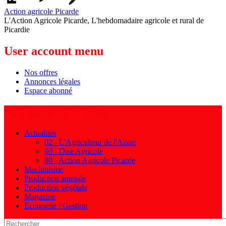
Action agricole Picarde
L'Action Agricole Picarde, L'hebdomadaire agricole et rural de
Picardie
User account menu
Nos offres
Annonces légales
Espace abonné
Navigation principale
Actualités
02 - L'Agriculteur de l'Aisne
60 - Oise Agricole
80 - Action Agricole Picarde
Machinisme
Production animale
Production végétale
Magazine
Economie / Gestion