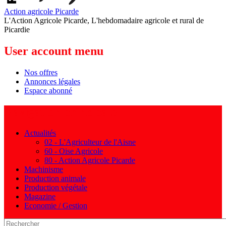
Action agricole Picarde
L'Action Agricole Picarde, L'hebdomadaire agricole et rural de
Picardie
User account menu
Nos offres
Annonces légales
Espace abonné
Navigation principale
Actualités
02 - L'Agriculteur de l'Aisne
60 - Oise Agricole
80 - Action Agricole Picarde
Machinisme
Production animale
Production végétale
Magazine
Economie / Gestion