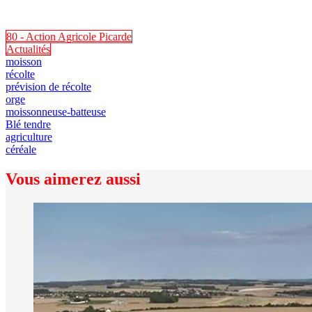
80 - Action Agricole Picarde
Actualités
moisson
récolte
prévision de récolte
orge
moissonneuse-batteuse
Blé tendre
agriculture
céréale
Vous aimerez aussi