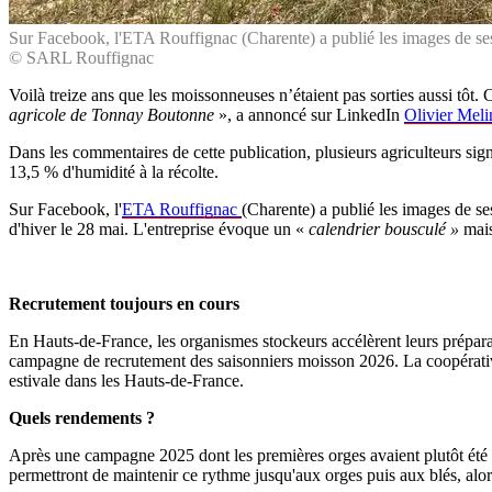
Sur Facebook, l'ETA Rouffignac (Charente) a publié les images de ses
© SARL Rouffignac
Voilà treize ans que les moissonneuses n’étaient pas sorties aussi tôt. 
agricole de Tonnay Boutonne
», a annoncé sur LinkedIn
Olivier Meli
Dans les commentaires de cette publication, plusieurs agriculteurs si
13,5 % d'humidité à la récolte.
Sur Facebook, l'
ETA Rouffignac
(Charente) a publié les images de se
d'hiver le 28 mai. L'entreprise évoque un «
calendrier bousculé »
mais
Recrutement toujours en cours
En Hauts-de-France, les organismes stockeurs accélèrent leurs prépara
campagne de recrutement des saisonniers moisson 2026. La coopérati
estivale dans les Hauts-de-France.
Quels rendements ?
Après une campagne 2025 dont les premières orges avaient plutôt été r
permettront de maintenir ce rythme jusqu'aux orges puis aux blés, alor