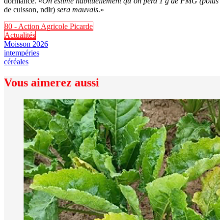
dormance. «
On estime habituellement qu’on perd 1 g de PMG (poids 
de cuisson, ndlr)
sera mauvais
.»
80 - Action Agricole Picarde
Actualités
Moisson 2026
intempéries
céréales
Vous aimerez aussi