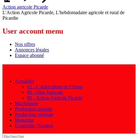
Action agricole Picarde
L'Action Agricole Picarde, L'hebdomadaire agricole et rural de
Picardie
User account menu
Nos offres
Annonces légales
Espace abonné
Navigation principale
Actualités
02 - L'Agriculteur de l'Aisne
60 - Oise Agricole
80 - Action Agricole Picarde
Machinisme
Production animale
Production végétale
Magazine
Economie / Gestion