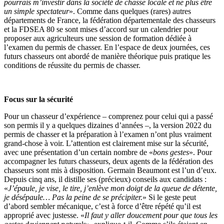
pourrais m’investir dans la société de chasse locale et ne plus être
un simple spectateur
». Comme dans quelques (rares) autres
départements de France, la fédération départementale des chasseurs
et la FDSEA 80 se sont mises d’accord sur un calendrier pour
proposer aux agriculteurs une session de formation dédiée à
l’examen du permis de chasser. En l’espace de deux journées, ces
futurs chasseurs ont abordé de manière théorique puis pratique les
conditions de réussite du permis de chasser.
Focus sur la sécurité
Pour un chasseur d’expérience – comprenez pour celui qui a passé
son permis il y a quelques dizaines d’années –, la version 2022 du
permis de chasser et la préparation à l’examen n’ont plus vraiment
grand-chose à voir. L’attention est clairement mise sur la sécurité,
avec une présentation d’un certain nombre de «
bons gestes
». Pour
accompagner les futurs chasseurs, deux agents de la fédération des
chasseurs sont mis à disposition. Germain Beaumont est l’un d’eux.
Depuis cinq ans, il distille ses (précieux) conseils aux candidats :
«
J’épaule, je vise, le tire, j’enlève mon doigt de la queue de détente,
je désépaule… Pas la peine de se précipiter.
» Si le geste peut
d’abord sembler mécanique, c’est à force d’être répété qu’il est
approprié avec justesse. «
Il faut y aller doucement pour que tous les