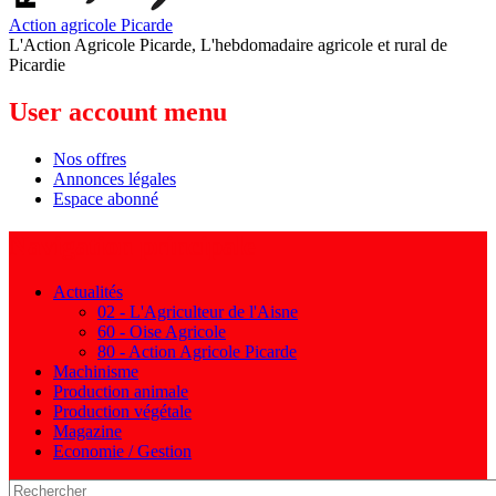
Action agricole Picarde
L'Action Agricole Picarde, L'hebdomadaire agricole et rural de
Picardie
User account menu
Nos offres
Annonces légales
Espace abonné
Navigation principale
Actualités
02 - L'Agriculteur de l'Aisne
60 - Oise Agricole
80 - Action Agricole Picarde
Machinisme
Production animale
Production végétale
Magazine
Economie / Gestion