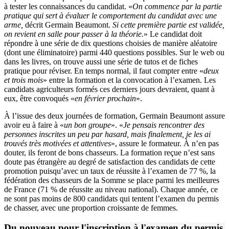
à tester les connaissances du candidat. «
On commence par la partie
pratique qui sert à évaluer le comportement du candidat avec une
arme,
décrit Germain Beaumont.
Si cette première partie est validée,
on revient en salle pour passer à la théorie.
» Le candidat doit
répondre à une série de dix questions choisies de manière aléatoire
(dont une éliminatoire) parmi 440 questions possibles. Sur le web ou
dans les livres, on trouve aussi une série de tutos et de fiches
pratique pour réviser. En temps normal, il faut compter entre «
deux
et trois mois
» entre la formation et la convocation à l’examen. Les
candidats agriculteurs formés ces derniers jours devraient, quant à
eux, être convoqués «
en février prochain
».
À l’issue des deux journées de formation, Germain Beaumont assure
avoir eu à faire à «
un bon groupe
». «
Je pensais rencontrer des
personnes inscrites un peu par hasard, mais finalement, je les ai
trouvés très motivées et attentives
», assure le formateur. À n’en pas
douter, ils feront de bons chasseurs. La formation reçue n’est sans
doute pas étrangère au degré de satisfaction des candidats de cette
promotion puisqu’avec un taux de réussite à l’examen de 77 %, la
fédération des chasseurs de la Somme se place parmi les meilleures
de France (71 % de réussite au niveau national). Chaque année, ce
ne sont pas moins de 800 candidats qui tentent l’examen du permis
de chasser, avec une proportion croissante de femmes.
Du nouveau pour l'inscription à l'examen du permis