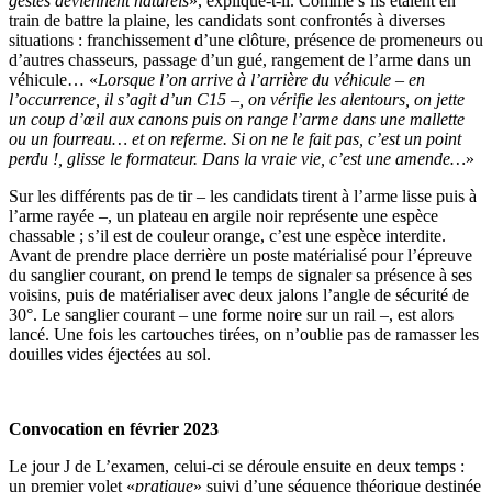
gestes deviennent naturels
», explique-t-il. Comme s’ils étaient en
train de battre la plaine, les candidats sont confrontés à diverses
situations : franchissement d’une clôture, présence de promeneurs ou
d’autres chasseurs, passage d’un gué, rangement de l’arme dans un
véhicule… «
Lorsque l’on arrive à l’arrière du véhicule – en
l’occurrence, il s’agit d’un C15 –, on vérifie les alentours, on jette
un coup d’œil aux canons puis on range l’arme dans une mallette
ou un fourreau… et on referme. Si on ne le fait pas, c’est un point
perdu !, glisse le formateur. Dans la vraie vie, c’est une amende…
»
Sur les différents pas de tir – les candidats tirent à l’arme lisse puis à
l’arme rayée –, un plateau en argile noir représente une espèce
chassable ; s’il est de couleur orange, c’est une espèce interdite.
Avant de prendre place derrière un poste matérialisé pour l’épreuve
du sanglier courant, on prend le temps de signaler sa présence à ses
voisins, puis de matérialiser avec deux jalons l’angle de sécurité de
30°. Le sanglier courant – une forme noire sur un rail –, est alors
lancé. Une fois les cartouches tirées, on n’oublie pas de ramasser les
douilles vides éjectées au sol.
Convocation en février 2023
Le jour J de L’examen, celui-ci se déroule ensuite en deux temps :
un premier volet «
pratique
» suivi d’une séquence théorique destinée