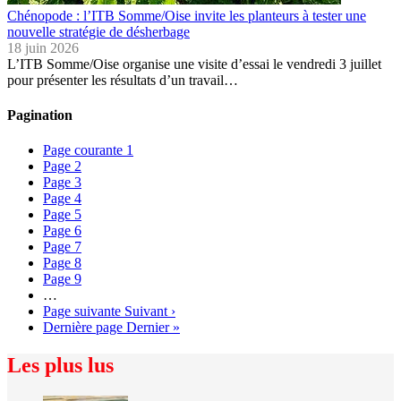
Chénopode : l’ITB Somme/Oise invite les planteurs à tester une
nouvelle stratégie de désherbage
18 juin 2026
L’ITB Somme/Oise organise une visite d’essai le vendredi 3 juillet
pour présenter les résultats d’un travail…
Pagination
Page courante
1
Page
2
Page
3
Page
4
Page
5
Page
6
Page
7
Page
8
Page
9
…
Page suivante
Suivant ›
Dernière page
Dernier »
Les plus lus