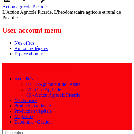
Action agricole Picarde
L'Action Agricole Picarde, L'hebdomadaire agricole et rural de
Picardie
User account menu
Nos offres
Annonces légales
Espace abonné
Navigation principale
Actualités
02 - L'Agriculteur de l'Aisne
60 - Oise Agricole
80 - Action Agricole Picarde
Machinisme
Production animale
Production végétale
Magazine
Economie / Gestion