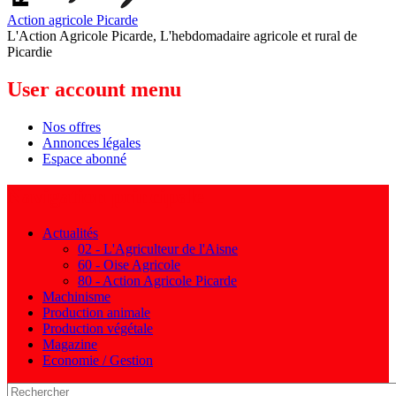
Action agricole Picarde
L'Action Agricole Picarde, L'hebdomadaire agricole et rural de
Picardie
User account menu
Nos offres
Annonces légales
Espace abonné
Navigation principale
Actualités
02 - L'Agriculteur de l'Aisne
60 - Oise Agricole
80 - Action Agricole Picarde
Machinisme
Production animale
Production végétale
Magazine
Economie / Gestion