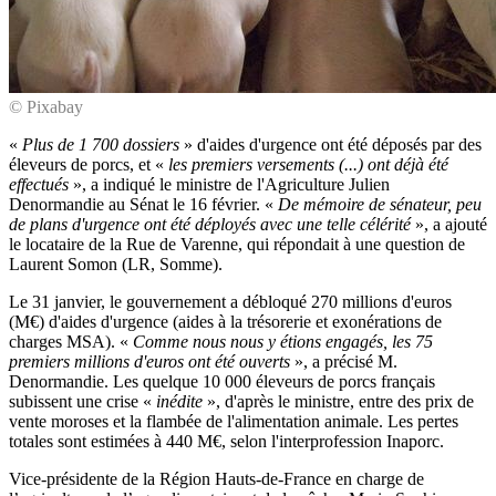
© Pixabay
«
Plus de 1 700 dossiers
» d'aides d'urgence ont été déposés par des
éleveurs de porcs, et «
les premiers versements (...) ont déjà été
effectués
», a indiqué le ministre de l'Agriculture Julien
Denormandie au Sénat le 16 février. «
De mémoire de sénateur, peu
de plans d'urgence ont été déployés avec une telle célérité
», a ajouté
le locataire de la Rue de Varenne, qui répondait à une question de
Laurent Somon (LR, Somme).
Le 31 janvier, le gouvernement a débloqué 270 millions d'euros
(M€) d'aides d'urgence (aides à la trésorerie et exonérations de
charges MSA). «
Comme nous nous y étions engagés, les 75
premiers millions d'euros ont été ouverts
», a précisé M.
Denormandie. Les quelque 10 000 éleveurs de porcs français
subissent une crise «
inédite
», d'après le ministre, entre des prix de
vente moroses et la flambée de l'alimentation animale. Les pertes
totales sont estimées à 440 M€, selon l'interprofession Inaporc.
Vice-présidente de la Région Hauts-de-France en charge de