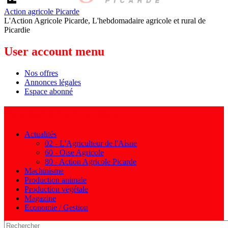
Action agricole Picarde
L'Action Agricole Picarde, L'hebdomadaire agricole et rural de
Picardie
User account menu
Nos offres
Annonces légales
Espace abonné
Navigation principale
Actualités
02 - L'Agriculteur de l'Aisne
60 - Oise Agricole
80 - Action Agricole Picarde
Machinisme
Production animale
Production végétale
Magazine
Economie / Gestion