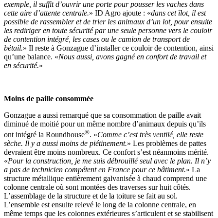
exemple, il suffit d’ouvrir une porte pour pousser les vaches dans
cette aire d’attente centrale.
» ID Agro ajoute : «
dans cet îlot, il est
possible de rassembler et de trier les animaux d’un lot, pour ensuite
les rediriger en toute sécurité par une seule personne vers le couloir
de contention intégré, les cases ou le camion de transport de
bétail.
» Il reste à Gonzague d’installer ce couloir de contention, ainsi
qu’une balance. «
Nous aussi, avons gagné en confort de travail et
en sécurité.
»
Moins de paille consommée
Gonzague a aussi remarqué que sa consommation de paille avait
diminué de moitié pour un même nombre d’animaux depuis qu’ils
®
ont intégré la Roundhouse
. «
Comme c’est très ventilé, elle reste
sèche. Il y a aussi moins de piétinement.
» Les problèmes de pattes
devraient être moins nombreux. Ce confort s’est néanmoins mérité.
«
Pour la construction, je me suis débrouillé seul avec le plan. Il n’y
a pas de technicien compétent en France pour ce bâtiment.
» La
structure métallique entièrement galvanisée à chaud comprend une
colonne centrale où sont montées des traverses sur huit côtés.
L’assemblage de la structure et de la toiture se fait au sol.
L’ensemble est ensuite relevé le long de la colonne centrale, en
même temps que les colonnes extérieures s’articulent et se stabilisent