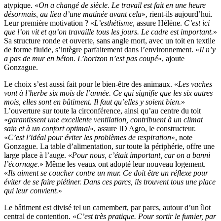
atypique. «
On a changé de siècle. Le travail est fait en une heure
désormais, au lieu d’une matinée avant cela
», rient-ils aujourd’hui.
Leur première motivation ? «
L’esthétisme
, assure Hélène.
C’est ici
que l’on vit et qu’on travaille tous les jours. Le cadre est important.
»
Sa structure ronde et ouverte, sans angle mort, avec un toit en textile
de forme fluide, s’intègre parfaitement dans l’environnement. «
Il n’y
a pas de mur en béton. L’horizon n’est pas coupé
», ajoute
Gonzague.
Le choix s’est aussi fait pour le bien-être des animaux. «
Les vaches
vont à l’herbe six mois de l’année. Ce qui signifie que les six autres
mois, elles sont en bâtiment. Il faut qu’elles y soient bien.
»
L’ouverture sur toute la circonférence, ainsi qu’au centre du toit
«
garantissent une excellente ventilation, contribuent à un climat
sain et à un confort optimal
», assure ID Agro, le constructeur.
«
C’est l’idéal pour éviter les problèmes de respiration
», note
Gonzague. La table d’alimentation, sur toute la périphérie, offre une
large place à l’auge. «
Pour nous, c’était important, car on a banni
l’écornage.
» Même les veaux ont adopté leur nouveau logement.
«
Ils aiment se coucher contre un mur. Ce doit être un réflexe pour
éviter de se faire piétiner. Dans ces parcs, ils trouvent tous une place
qui leur convient.
»
Le bâtiment est divisé tel un camembert, par parcs, autour d’un îlot
central de contention. «
C’est très pratique. Pour sortir le fumier, par