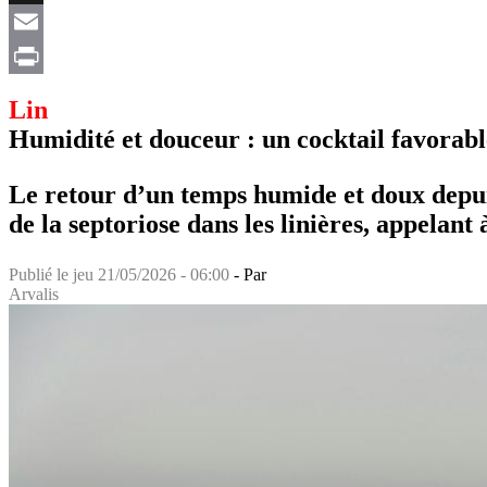
X
Email
Print
Lin
Humidité et douceur : un cocktail favorabl
Le retour d’un temps humide et doux depui
de la septoriose dans les linières, appelant
Publié le
jeu 21/05/2026 - 06:00
- Par
Arvalis