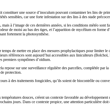
ait constituer une source d’inoculum pouvant contaminer les lins de pri
ariétés sensibles, car une forte infestation sur des lins à des stade préco
is à l’image de ces dernières années, si les conditions météo sont favo
deur de moisi au bas des tiges, et l’apparition de mycélium en forme d'é
sant fortement la photosynthèse.
 temps de mettre en place des mesures prophylactiques pour limiter le d
sieurs références sont aujourd’hui accessibles aux liniculteurs (Bolchoï,
 des premiers symptômes d’oïdium.
 Cela repose sur une surveillance régulière des parcelles, complétée par 
de protection.
cours à des traitements fongicides, qu’ils soient de biocontrôle ou conv
s températures douces, créent un contexte favorable au développement de 
hains jours. Dans ce contexte propice, une attention particulière doit êt