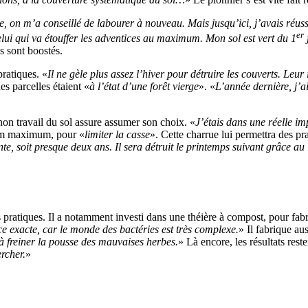
, on m’a conseillé de labourer à nouveau. Mais jusqu’ici, j’avais réuss
er
celui qui va étouffer les adventices au maximum. Mon sol est vert du 1
es sont boostés.
ratiques. «
Il ne gèle plus assez l’hiver pour détruire les couverts. Leu
es parcelles étaient «
à l’état d’une forêt vierge
». «
L’année dernière, j’a
non travail du sol assure assumer son choix. «
J’étais dans une réelle i
5 cm maximum, pour «
limiter la casse
». Cette charrue lui permettra des pra
te, soit presque deux ans. Il sera détruit le printemps suivant grâce au 
pratiques. Il a notamment investi dans une théière à compost, pour fab
nce exacte, car le monde des bactéries est très complexe.
» Il fabrique aus
 à freiner la pousse des mauvaises herbes.
» Là encore, les résultats reste
rcher.
»