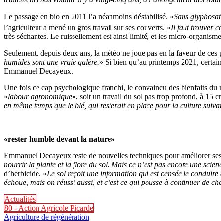
Le passage en bio en 2011 l’a néanmoins déstabilisé. «
Sans glyphosate
l’agriculteur a mené un gros travail sur ses couverts. «
Il faut trouver 
très séchantes. Le ruissellement est ainsi limité, et les micro-organism
Seulement, depuis deux ans, la météo ne joue pas en la faveur de ces p
humides sont une vraie galère.
» Si bien qu’au printemps 2021, certain
Emmanuel Decayeux.
Une fois ce cap psychologique franchi, le convaincu des bienfaits du 
«
labour agronomique
», soit un travail du sol pas trop profond, à 1
en même temps que le blé, qui resterait en place pour la culture suivan
«rester humble devant la nature»
Emmanuel Decayeux teste de nouvelles techniques pour améliorer ses 
nourrir la plante et la flore du sol. Mais ce n’est pas encore une scie
d’herbicide. «
Le sol reçoit une information qui est censée le conduire
échoue, mais on réussi aussi, et c’est ce qui pousse à continuer de che
Actualités
80 - Action Agricole Picarde
Agriculture de régénération