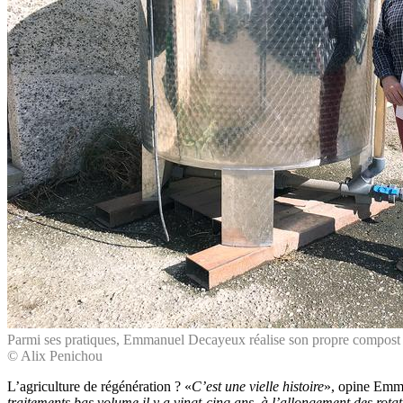
Parmi ses pratiques, Emmanuel Decayeux réalise son propre compost grâc
© Alix Penichou
L’agriculture de régénération ? «
C’est une vielle histoire
», opine Emma
traitements bas volume il y a vingt-cinq ans, à l’allongement des rota