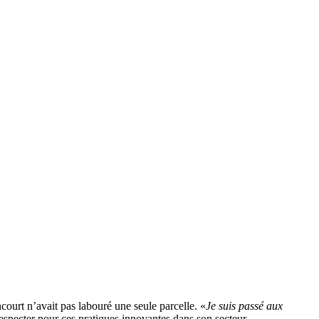
ourt n’avait pas labouré une seule parcelle. «
Je suis passé aux
 respecter pour ces pratiques innovantes dans son secteur.