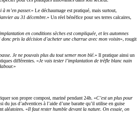
i à m’en passer.
» Le déchaumage est pratiqué, mais surtout,
janvier au 31 décembre.
» Un réel bénéfice pour ses terres calcaires,
r implantation en conditions sèches est compliquée, et les automnes
i donc pris la décision d’acheter une charrue avec mon voisin
», rougit
mpasse. Je ne pouvais plus du tout semer mon blé.
» Il pratique ainsi un
tiques différentes. «
Je vais tester l’implantation de trèfle blanc nain
labour.
»
riquer son propre compost, mariné pendant 24h. «
C’est un plus pour
si du jus d’adventices à l’aide d’une baratte qu’il utilise en guise
nt aléatoires. «
Il faut rester humble devant la nature. On essaie, on