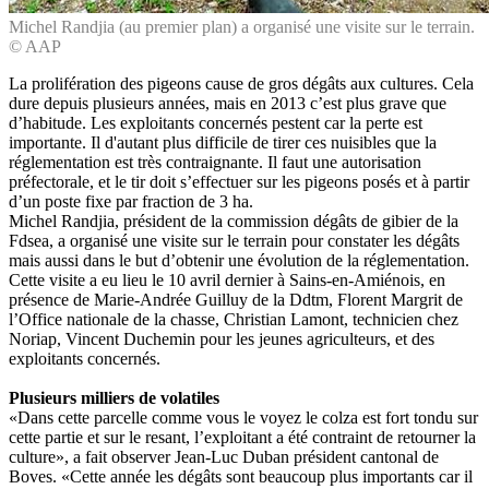
Michel Randjia (au premier plan) a organisé une visite sur le terrain.
© AAP
La prolifération des pigeons cause de gros dégâts aux cultures. Cela
dure depuis plusieurs années, mais en 2013 c’est plus grave que
d’habitude. Les exploitants concernés pestent car la perte est
importante. Il d'autant plus difficile de tirer ces nuisibles que la
réglementation est très contraignante. Il faut une autorisation
préfectorale, et le tir doit s’effectuer sur les pigeons posés et à partir
d’un poste fixe par fraction de 3 ha.
Michel Randjia, président de la commission dégâts de gibier de la
Fdsea, a organisé une visite sur le terrain pour constater les dégâts
mais aussi dans le but d’obtenir une évolution de la réglementation.
Cette visite a eu lieu le 10 avril dernier à Sains-en-Amiénois, en
présence de Marie-Andrée Guilluy de la Ddtm, Florent Margrit de
l’Office nationale de la chasse, Christian Lamont, technicien chez
Noriap, Vincent Duchemin pour les jeunes agriculteurs, et des
exploitants concernés.
Plusieurs milliers de volatiles
«Dans cette parcelle comme vous le voyez le colza est fort tondu sur
cette partie et sur le resant, l’exploitant a été contraint de retourner la
culture», a fait observer Jean-Luc Duban président cantonal de
Boves. «Cette année les dégâts sont beaucoup plus importants car il