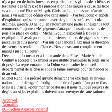
n’y a pas eu de fruits forestiers en particulier les glands des chênes et
les faines des hêtres; et les pigeons n’ont pas migrés à cause du froid
», a commenté Florent Margrit. Christian Lamont assure n'avoir
jamais vu autant de dégâts que cette année. «J’ai beaucoup d’appels
d’exploitants qui se retrouvent avec de grandes surfaces de colza
décimés, jusqu'à 30 ha, qui en retournent une partie et hésitent à tout
retourner». Il ajoute : «les pigeons s’attaquent ensuite au semis de
pois à la place du colza». Michel Goulin exploitant à Boves a
expliqué qu'il avait pu compter plusieurs milliers de pigeons sur ses
parcelles depuis janvier. «J’ai mis des canons à gaz mais la direction
des vents les rendent inefficaces. Nos colzas sont complètement
mangés jusqu’au cœur».
Devant un tel constat et à la demande de la Fdsea, Marie Andrée
Guilluy a accepté d’examiner la possibilité d’assouplir la règle sur le
tir posé. La représentante de la Ddtm va consulter le conseil
départemental de la chasse et de la faune sauvage pour demander le
tir au vol.
Michel Randjia a précisé qu’une démarche va être faite au niveau
national pour déroger à l’obligation de tirer à partir d’un poste fixe.
Mais il a insisté, «pour monter ce dossier il nous faut des preuves de
dégâts aussi les exploitants doivent nous envoyer des attestations».
Archives
Actualités
80 - Action Agricole Picarde