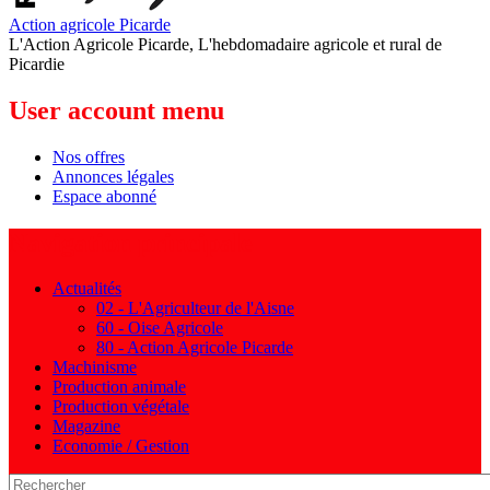
Action agricole Picarde
L'Action Agricole Picarde, L'hebdomadaire agricole et rural de
Picardie
User account menu
Nos offres
Annonces légales
Espace abonné
Navigation principale
Actualités
02 - L'Agriculteur de l'Aisne
60 - Oise Agricole
80 - Action Agricole Picarde
Machinisme
Production animale
Production végétale
Magazine
Economie / Gestion