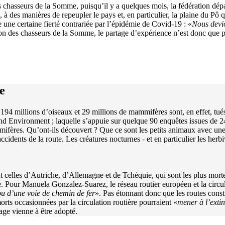
chasseurs de la Somme, puisqu’il y a quelques mois, la fédération dépar
fet, à des manières de repeupler le pays et, en particulier, la plaine du P
une certaine fierté contrariée par l’épidémie de Covid-19 : «
Nous devio
tion des chasseurs de la Somme, le partage d’expérience n’est donc que pa
e
194 millions d’oiseaux et 29 millions de mammifères sont, en effet, tué
and Environment ; laquelle s’appuie sur quelque 90 enquêtes issues de 2
ères. Qu’ont-ils découvert ? Que ce sont les petits animaux avec une de
’accidents de la route. Les créatures nocturnes - et en particulier les he
celles d’Autriche, d’Allemagne et de Tchéquie, qui sont les plus mortel
pe. Pour Manuela Gonzalez-Suarez, le réseau routier européen et la circul
ou d’une voie de chemin de fer
». Pas étonnant donc que les routes cons
morts occasionnées par la circulation routière pourraient «
mener à l’exti
age vienne à être adopté.