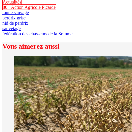
Actualités
80 - Action Agricole Picarde
faune sauvage
perdrix grise
nid de perdrix
sauvetage
fédération des chasseurs de la Somme
Vous aimerez aussi