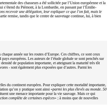
tementale des chasseurs a été sollicitée par l’Union européenne et la
ô qui s’étend du Piémont, à la Lombardie, en passant par l’Émilie-
ns recevoir une délégation, leur expliquer ce que l’on fait, mais le
rtie remise, tandis que le centre de sauvetage continue, lui, à bien
s chaque année sur les routes d’Europe. Ces chiffres, ce sont ceux
4 pays européens. Les auteurs de l’étude globale se sont penchés sur
nsité de population importante, et atteignant la maturité très tôt
rbivores - sont également plus exposées que d’autres. Parmi les
les du continent européen. Pour expliquer cette mortalité importante,
ation qu’on y pratique sont ainsi «
parmi les plus élevés au monde. 50
tituent une menace importante pour la vie sauvage. Mais ce qui
nction complète de certaines espèces
» ; à moins que de nouvelles