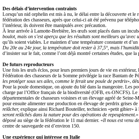
Des délais d’intervention contraints
Lorsqu’un nid orphelin est mis à nu, le délai entre la découverte et le
fédération des chasseurs, après que celui-ci ait été prévenu par télépho
l’intérieur, ils doivent être manipulés avec précaution.
À leur arrivée à Lamotte-Brebière, les œufs sont placés dans un incub
boulot, mais on s’est aperçu que les résultats sont meilleurs qu’avec 
qu’ils soient viables. Le maintien d’une température constante et d’un
Du 20e au 24e jour, la température doit rester à 37,5°, mais l’humidité
d’insister sur le fait, comme l’ont déjà montré certaines études, que la 
De futurs reproducteurs
Une fois les œufs éclos, pour leurs premiers jours de vie en extérieur,
Fédération des chasseurs de la Somme privilégie la race Bantam de Péki
les protéger sous ses ailes, comme le ferait une poule de perdrix
», dét
Pour la poule domestique, on ajoute du blé dans la mangeoire. Les pou
charge par l’Office français de la biodiversité (OFB, ex-ONCFS). Le rô
départementales de chasseurs voisines et un élevage agréé de Seine-Mar
pour ensuite alimenter une production en élevage de perdrix grises de
relâcher,
explique ainsi Richard Bouteiller, technicien «petit gibier» 
seront relâchés dans la nature pour des opérations de repeuplement.
»
déposé au siège de la fédération le 11 mai dernier. «
Il nous est venu d
centre de sauvegarde est d’environ 150.
Une expérience qui intéresse en Italie