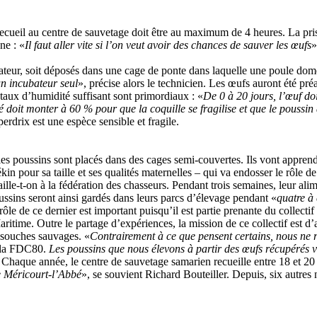
 recueil au centre de sauvetage doit être au maximum de 4 heures. La pri
ne : «
Il faut aller vite si l’on veut avoir des chances de sauver les œufs
»
ateur, soit déposés dans une cage de ponte dans laquelle une poule dome
un incubateur seul
», précise alors le technicien. Les œufs auront été pré
 taux d’humidité suffisant sont primordiaux : «
De 0 à 20 jours, l’œuf do
 doit monter à 60 % pour que la coquille se fragilise et que le poussin 
perdrix est une espèce sensible et fragile.
 les poussins sont placés dans des cages semi-couvertes. Ils vont appren
n pour sa taille et ses qualités maternelles – qui va endosser le rôle d
aille-t-on à la fédération des chasseurs. Pendant trois semaines, leur a
ssins seront ainsi gardés dans leurs parcs d’élevage pendant «
quatre à
le de ce dernier est important puisqu’il est partie prenante du collecti
itime. Outre le partage d’expériences, la mission de ce collectif est d
 souches sauvages. «
Contrairement à ce que pensent certains, nous ne 
à la FDC80.
Les poussins que nous élevons à partir des œufs récupérés v
 Chaque année, le centre de sauvetage samarien recueille entre 18 et 20
e Méricourt-l’Abbé
», se souvient Richard Bouteiller. Depuis, six autres