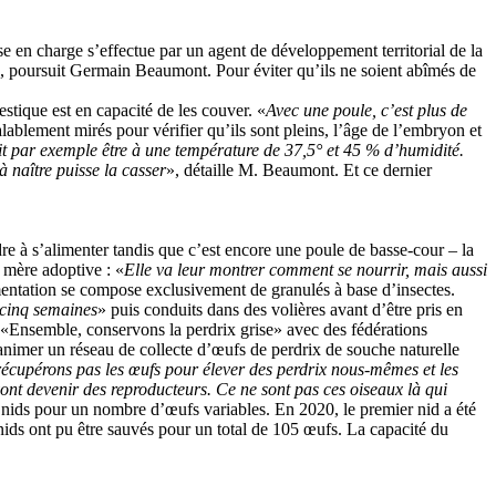
se en charge s’effectue par un agent de développement territorial de la
, poursuit Germain Beaumont. Pour éviter qu’ils ne soient abîmés de
stique est en capacité de les couver. «
Avec une poule, c’est plus de
alablement mirés pour vérifier qu’ils sont pleins, l’âge de l’embryon et
it par exemple être à une température de 37,5° et 45 % d’humidité.
à naître puisse la casser
», détaille M. Beaumont. Et ce dernier
dre à s’alimenter tandis que c’est encore une poule de basse-cour – la
e mère adoptive : «
Elle va leur montrer comment se nourrir, mais aussi
limentation se compose exclusivement de granulés à base d’insectes.
 cinq semaines
» puis conduits dans des volières avant d’être pris en
f «Ensemble, conservons la perdrix grise» avec des fédérations
’animer un réseau de collecte d’œufs de perdrix de souche naturelle
récupérons pas les œufs pour élever des perdrix nous-mêmes et les
ont devenir des reproducteurs. Ce ne sont pas ces oiseaux là qui
 nids pour un nombre d’œufs variables. En 2020, le premier nid a été
 nids ont pu être sauvés pour un total de 105 œufs. La capacité du