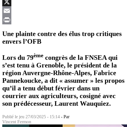
Facebook
X
Email
Print
Une plainte contre des élus trop critiques
envers l’OFB
ème
Lors du 79
congrès de la FNSEA qui
s’est tenu à Grenoble, le président de la
région Auvergne-Rhône-Alpes, Fabrice
Pannekoucke, a dit « assumer » les propos
qu’il a tenu début février dans un
courrier aux agriculteurs, cosigné avec
son prédécesseur, Laurent Wauquiez.
Publié le
jeu 27/03/2025 - 15:14
- Par
Vincent Fermon