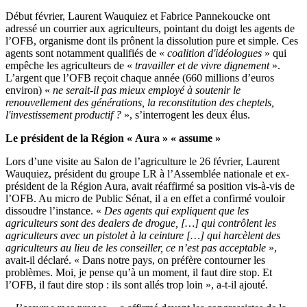
Début février, Laurent Wauquiez et Fabrice Pannekoucke ont
adressé un courrier aux agriculteurs, pointant du doigt les agents de
l’OFB, organisme dont ils prônent la dissolution pure et simple. Ces
agents sont notamment qualifiés de «
coalition d'idéologues
» qui
empêche les agriculteurs de «
travailler et de vivre dignement
».
L’argent que l’OFB reçoit chaque année (660 millions d’euros
environ) «
ne serait-il pas mieux employé à soutenir le
renouvellement des générations, la reconstitution des cheptels,
l'investissement productif ?
», s’interrogent les deux élus.
Le président de la Région « Aura » « assume »
Lors d’une visite au Salon de l’agriculture le 26 février, Laurent
Wauquiez, président du groupe LR à l’Assemblée nationale et ex-
président de la Région Aura, avait réaffirmé sa position vis-à-vis de
l’OFB. Au micro de Public Sénat, il a en effet a confirmé vouloir
dissoudre l’instance. «
Des agents qui expliquent que les
agriculteurs sont des dealers de drogue, […] qui contrôlent les
agriculteurs avec un pistolet à la ceinture […] qui harcèlent des
agriculteurs au lieu de les conseiller, ce n’est pas acceptable
»,
avait-il déclaré. « Dans notre pays, on préfère contourner les
problèmes. Moi, je pense qu’à un moment, il faut dire stop. Et
l’OFB, il faut dire stop : ils sont allés trop loin », a-t-il ajouté.