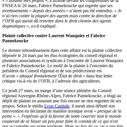
«
J’assume mes propos
», a affirmé devant les congressistes de la
FNSEA le 26 mars, Fabrice Pannekoucke qui regrette que ses
avertissements «
depuis des années
» n’aient pas été entendus. «
Je
n’ai rien contre la plupart des agents mais contre la direction de
l’OFB qui aurait dû remettre dans le droit chemin des agents
dogmatiques
», a-t-il expliqué.
Plainte collective contre Laurent Wauquiez et Fabrice
Pannekoucke
Le dernier rebondissement dans cette affaire est la plainte collective
déposée le 24 mars par les élus écologistes du conseil régional et
plusieurs associations et syndicats à l'encontre de Laurent Wauquiez
et Fabrice Pannekoucke. Le motif de la plainte à l’encontre du
président du Conseil régional et de son prédécesseur est
d’avoir «
attaqué frontalement l'État de droit
» dans leur lettre
critique vis-à-vis de l’OFB, à l’adresse des agriculteurs.
Ce jeudi 27 mars, en marge d’une séance plénière du Conseil
régional Auvergne-Rhône-Alpes, Fabrice Pannekoucke, a réagi au
dépôt de plainte en assurant une fois encore ne rien regretter de ses
propos. Selon le média
Lyon Capitale
, il aurait ainsi débuté son
intervention en déclarant de manière ironique avoir «
presque de la
peine
». «
J'espérais qu'à la faveur de notre courrier tout le monde
essaierait de se hisser un peu pour faire le constat de ce qui n'est
pas acceptable sur notre territoire. Mais au lieu de ça, on a une fois