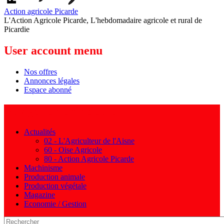
Action agricole Picarde
L'Action Agricole Picarde, L'hebdomadaire agricole et rural de
Picardie
User account menu
Nos offres
Annonces légales
Espace abonné
Navigation principale
Actualités
02 - L'Agriculteur de l'Aisne
60 - Oise Agricole
80 - Action Agricole Picarde
Machinisme
Production animale
Production végétale
Magazine
Economie / Gestion