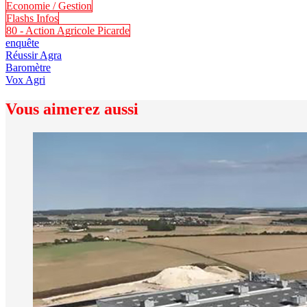
Economie / Gestion
Flashs Infos
80 - Action Agricole Picarde
enquête
Réussir Agra
Baromètre
Vox Agri
Vous aimerez aussi