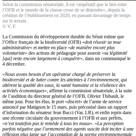
Selon la commission sénatoriale, il est «impératif que le lien entre
l’OFB et le monde de la chasse cesse de se distendre», depuis la
création de l’établissement en 2020, en passant davantage de temps
sur le terrain.
© V. F.
La Commission du développement durable du Sénat estime que
l’Office français de la biodiversité (OFB) «
doit réussir sa mue
administrative
» et mettre en place «
de manière encore plus
volontariste
» des actions de pédagogie pour asseoir «
sa légitimité
[qui] reste encore largement à conquérir
», dans un communiqué le
4 décembre.
«
Nous avons besoin d’un opérateur chargé de préserver la
biodiversité et de lutter contre les atteintes à l’environnement, qui
altèrent la qualité des eaux, la santé humaine et la résilience des
activités économiques
», affirme la commission sénatoriale, à la suite
de l’audition du directeur général de l’OFB, Olivier Thibault, le
même jour. Pour les élus, le port «
discret
» de l’arme de service
annoncé par Matignon le 15 mars, puis préconisé dans un rapport
d’information du sénateur Jean Bacci (Var, LR), et enfin repris dans
une récente circulaire du gouvernement à l’OFB et aux préfets,
«
n’est toutefois pas le remède à tous les maux
». «
La perception
parfois négative que l’armement des agents suscite doit inciter à une
réflexion plus large sur l’acceptation de la norme environnementale