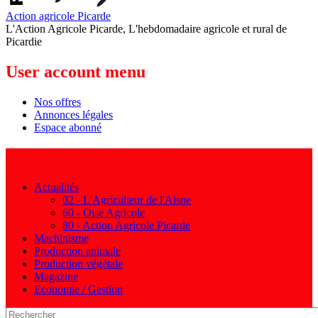
Action agricole Picarde
L'Action Agricole Picarde, L'hebdomadaire agricole et rural de
Picardie
User account menu
Nos offres
Annonces légales
Espace abonné
Navigation principale
Actualités
02 - L'Agriculteur de l'Aisne
60 - Oise Agricole
80 - Action Agricole Picarde
Machinisme
Production animale
Production végétale
Magazine
Economie / Gestion