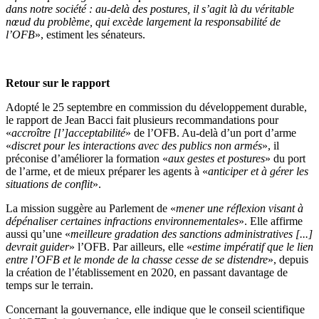
dans notre société : au-delà des postures, il s’agit là du véritable
nœud du problème, qui excède largement la responsabilité de
l’OFB
», estiment les sénateurs.
Retour sur le rapport
Adopté le 25 septembre en commission du développement durable,
le rapport de Jean Bacci fait plusieurs recommandations pour
«
accroître [l’]acceptabilité
» de l’OFB. Au-delà d’un port d’arme
«
discret pour les interactions avec des publics non armés
», il
préconise d’améliorer la formation «
aux gestes et postures
» du port
de l’arme, et de mieux préparer les agents à «
anticiper et à gérer les
situations de conflit
».
La mission suggère au Parlement de «
mener une réflexion visant à
dépénaliser certaines infractions environnementales
». Elle affirme
aussi qu’une «
meilleure gradation des sanctions administratives [...]
devrait guider
» l’OFB. Par ailleurs, elle «
estime impératif que le lien
entre l’OFB et le monde de la chasse cesse de se distendre
», depuis
la création de l’établissement en 2020, en passant davantage de
temps sur le terrain.
Concernant la gouvernance, elle indique que le conseil scientifique