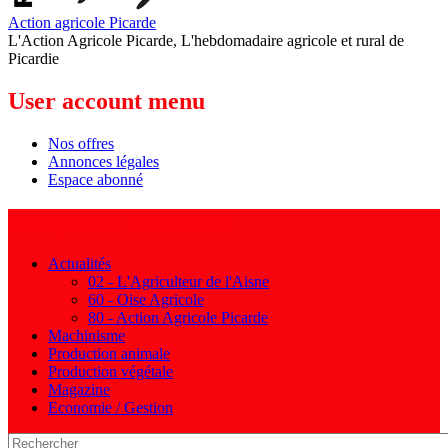
Action agricole Picarde
L'Action Agricole Picarde, L'hebdomadaire agricole et rural de
Picardie
User account menu
Nos offres
Annonces légales
Espace abonné
Navigation principale
Actualités
02 - L'Agriculteur de l'Aisne
60 - Oise Agricole
80 - Action Agricole Picarde
Machinisme
Production animale
Production végétale
Magazine
Economie / Gestion