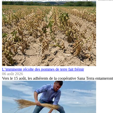
L’imminente récolte des pommes de terre fait frémir
06 août 2026
Vers le 15 août, les adhérents de la coopérative Sana Terra entamero