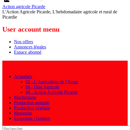
Action agricole Picarde
L'Action Agricole Picarde, L'hebdomadaire agricole et rural de
Picardie
User account menu
Nos offres
Annonces légales
Espace abonné
Navigation principale
Actualités
02 - L'Agriculteur de l'Aisne
60 - Oise Agricole
80 - Action Agricole Picarde
Machinisme
Production animale
Production végétale
Magazine
Economie / Gestion