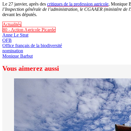
Le 27 janvier, après des
critiques de la profession agricole
, Monique B
l’Inspection générale de l’administration, le CGAAER (ministère de l
devant les députés.
Actualités
80 - Action Agricole Picarde
Anne Le Strat
OFB
Office français de la biodiversité
nomination
Monique Barbut
Vous aimerez aussi