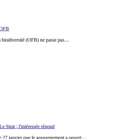
l’OFB
la biodiversité (OFB) ne passe pas…
 Strat ; l'intéressée répond
le 27 janvier que le gouvernement a ouvert…