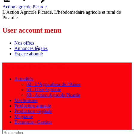
Action agricole Picarde
L'Action Agricole Picarde, L'hebdomadaire agricole et rural de
Picardie
User account menu
Nos offres
Annonces légales
Espace abonné
Navigation principale
Actualités
02 - L'Agriculteur de l'Aisne
60 - Oise Agricole
80 - Action Agricole Picarde
Machinisme
Production animale
Production végétale
Magazine
Economie / Gestion