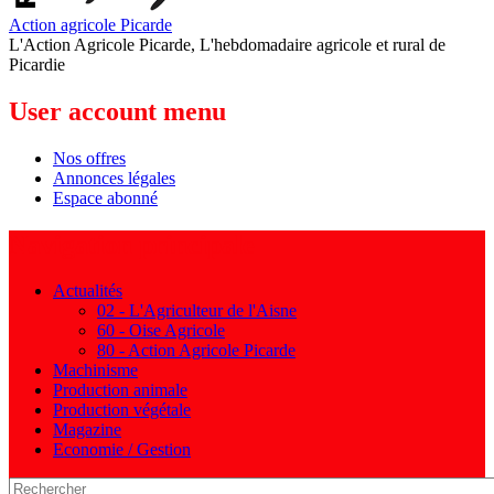
Action agricole Picarde
L'Action Agricole Picarde, L'hebdomadaire agricole et rural de
Picardie
User account menu
Nos offres
Annonces légales
Espace abonné
Navigation principale
Actualités
02 - L'Agriculteur de l'Aisne
60 - Oise Agricole
80 - Action Agricole Picarde
Machinisme
Production animale
Production végétale
Magazine
Economie / Gestion