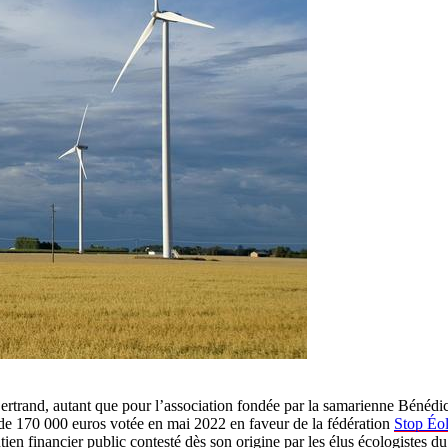
 Bertrand, autant que pour l’association fondée par la samarienne Béné
e de 170 000 euros votée en mai 2022 en faveur de la fédération
Stop Éo
ien financier public contesté dès son origine par les élus écologistes du