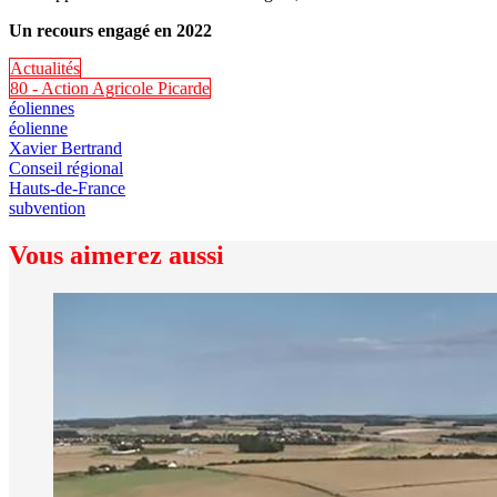
Un recours engagé en 2022
Actualités
80 - Action Agricole Picarde
éoliennes
éolienne
Xavier Bertrand
Conseil régional
Hauts-de-France
subvention
Vous aimerez aussi