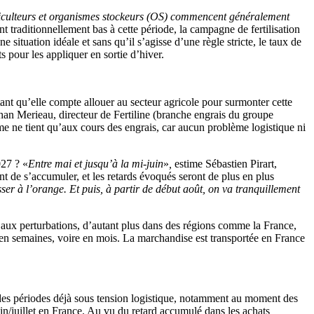
riculteurs et organismes stockeurs (OS) commencent généralement
t traditionnellement bas à cette période, la campagne de fertilisation
e situation idéale et sans qu’il s’agisse d’une règle stricte, le taux de
 pour les appliquer en sortie d’hiver.
ant qu’elle compte allouer au secteur agricole pour surmonter cette
han Merieau, directeur de Fertiline (branche engrais du groupe
sme ne tient qu’aux cours des engrais, car aucun problème logistique ni
027 ? «
Entre mai et jusqu’à la mi-juin
»
,
estime Sébastien Pirart,
t de s’accumuler, et les retards évoqués seront de plus en plus
asser à l’orange. Et puis, à partir de début août, on va tranquillement
e aux perturbations, d’autant plus dans des régions comme la France,
r en semaines, voire en mois. La marchandise est transportée en France
ur des périodes déjà sous tension logistique, notamment au moment des
in/juillet en France. Au vu du retard accumulé dans les achats