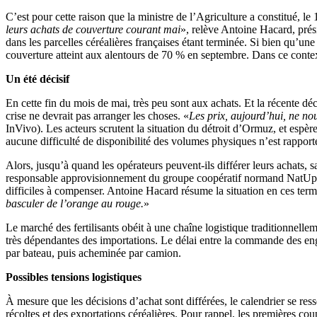
C’est pour cette raison que la ministre de l’Agriculture a constitué, le
leurs achats de couverture courant mai
», relève Antoine Hacard, prési
dans les parcelles céréalières françaises étant terminée. Si bien qu’une 
couverture atteint aux alentours de 70 % en septembre. Dans ce contexte
Un été décisif
En cette fin du mois de mai, très peu sont aux achats. Et la récente d
crise ne devrait pas arranger les choses. «
Les prix, aujourd’hui, ne no
InVivo). Les acteurs scrutent la situation du détroit d’Ormuz, et espèr
aucune difficulté de disponibilité des volumes physiques n’est rapporté
Alors, jusqu’à quand les opérateurs peuvent-ils différer leurs achats,
responsable approvisionnement du groupe coopératif normand NatUp. Si l
difficiles à compenser. Antoine Hacard résume la situation en ces term
basculer de l’orange au rouge.
»
Le marché des fertilisants obéit à une chaîne logistique traditionnell
très dépendantes des importations. Le délai entre la commande des engr
par bateau, puis acheminée par camion.
Possibles tensions
logistiques
À mesure que les décisions d’achat sont différées, le calendrier se re
récoltes et des exportations céréalières. Pour rappel, les premières c