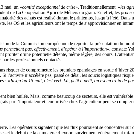
 13 mai, un «
comité exceptionnel de crise
». Traditionnellement, «
les ag
dent de La Coopération Agricole Métiers du grain. En effet, les prix son
majorité des achats est réalisé durant le printemps, jusqu’à l’été. Dans un
, les OS et les agriculteurs ont le temps de s’approvisionner en intrants
écision de la Commission européenne de reporter la présentation du mont
us permettent pas, effectivement, d’opérer à l’importation
», constate Yo
ent profiter d’une potentielle détente, même légère, des cours. L’attenti
 par les professionnels contactés.
 sans risquer de compromettre les premiers épandages en sortie d’hiver 2
’activité n’accélère pas, passé ce délai, les soucis logistiques risquen
es : «
Jusqu’au 15 mai, c’est vert. Là, petit à petit, on est en train de p
ement bien huilée. Mais, comme beaucoup de secteurs, elle est vulnérabl
ais par l’importateur et leur arrivée chez l’agriculteur peut se compte
sserre. Les opérateurs signalent que les flux pourraient se concentrer s
oupes et le début de la campagne d’export surviennent généralement mi-ju