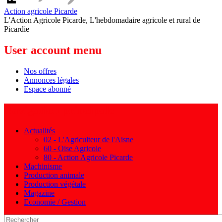
Action agricole Picarde
L'Action Agricole Picarde, L'hebdomadaire agricole et rural de
Picardie
User account menu
Nos offres
Annonces légales
Espace abonné
Navigation principale
Actualités
02 - L'Agriculteur de l'Aisne
60 - Oise Agricole
80 - Action Agricole Picarde
Machinisme
Production animale
Production végétale
Magazine
Economie / Gestion