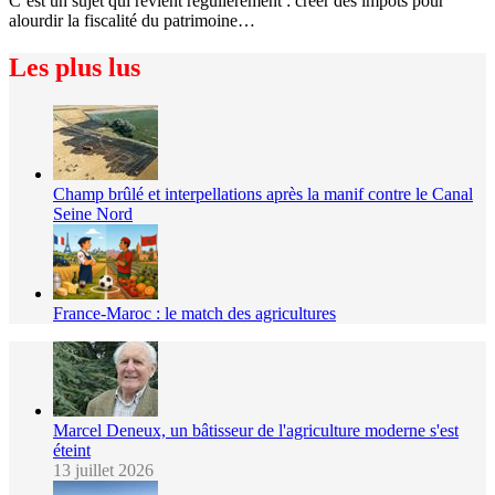
C’est un sujet qui revient régulièrement : créer des impôts pour
alourdir la fiscalité du patrimoine…
Les plus lus
Champ brûlé et interpellations après la manif contre le Canal
Seine Nord
France-Maroc : le match des agricultures
Marcel Deneux, un bâtisseur de l'agriculture moderne s'est
éteint
13 juillet 2026