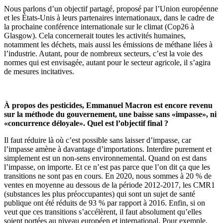
Nous parlons d’un objectif partagé, proposé par l’Union européenne
et les États-Unis à leurs partenaires internationaux, dans le cadre de
la prochaine conférence internationale sur le climat (Cop26 à
Glasgow). Cela concernerait toutes les activités humaines,
notamment les déchets, mais aussi les émissions de méthane liées à
l’industrie. Autant, pour de nombreux secteurs, c’est la voie des
normes qui est envisagée, autant pour le secteur agricole, il s’agira
de mesures incitatives.
À propos des pesticides, Emmanuel Macron est encore revenu
sur la méthode du gouvernement, une baisse sans «impasse», ni
«concurrence déloyale». Quel est l’objectif final ?
Il faut réduire là où c’est possible sans laisser d’impasse, car
l’impasse amène à davantage d’importations. Interdire purement et
simplement est un non-sens environnemental. Quand on est dans
l’impasse, on importe. Et ce n’est pas parce que l’on dit ça que les
transitions ne sont pas en cours. En 2020, nous sommes à 20 % de
ventes en moyenne au dessous de la période 2012-2017, les CMR1
(substances les plus préoccupantes) qui sont un sujet de santé
publique ont été réduits de 93 % par rapport à 2016. Enfin, si on
veut que ces transitions s’accélèrent, il faut absolument qu’elles
soient portées au niveau européen et international. Pour exemple,