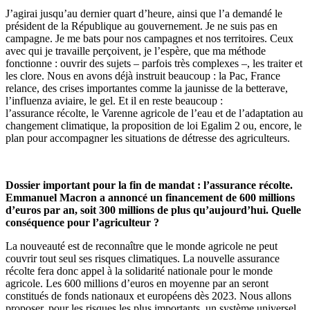
J’agirai jusqu’au dernier quart d’heure, ainsi que l’a demandé le
président de la République au gouvernement. Je ne suis pas en
campagne. Je me bats pour nos campagnes et nos territoires. Ceux
avec qui je travaille perçoivent, je l’espère, que ma méthode
fonctionne : ouvrir des sujets – parfois très complexes –, les traiter et
les clore. Nous en avons déjà instruit beaucoup : la Pac, France
relance, des crises importantes comme la jaunisse de la betterave,
l’influenza aviaire, le gel. Et il en reste beaucoup :
l’assurance récolte, le Varenne agricole de l’eau et de l’adaptation au
changement climatique, la proposition de loi Egalim 2 ou, encore, le
plan pour accompagner les situations de détresse des agriculteurs.
Dossier important pour la fin de mandat : l’assurance récolte.
Emmanuel Macron a annoncé un financement de 600 millions
d’euros par an, soit 300 millions de plus qu’aujourd’hui. Quelle
conséquence pour l’agriculteur ?
La nouveauté est de reconnaître que le monde agricole ne peut
couvrir tout seul ses risques climatiques. La nouvelle assurance
récolte fera donc appel à la solidarité nationale pour le monde
agricole. Les 600 millions d’euros en moyenne par an seront
constitués de fonds nationaux et européens dès 2023. Nous allons
proposer, pour les risques les plus importants, un système universel