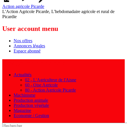
Action agricole Picarde
L'Action Agricole Picarde, L'hebdomadaire agricole et rural de
Picardie
User account menu
Nos offres
Annonces légales
Espace abonné
Navigation principale
Actualités
02 - L'Agriculteur de l'Aisne
60 - Oise Agricole
80 - Action Agricole Picarde
Machinisme
Production animale
Production végétale
Magazine
Economie / Gestion