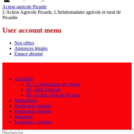
Action agricole Picarde
L'Action Agricole Picarde, L'hebdomadaire agricole et rural de
Picardie
User account menu
Nos offres
Annonces légales
Espace abonné
Navigation principale
Actualités
02 - L'Agriculteur de l'Aisne
60 - Oise Agricole
80 - Action Agricole Picarde
Machinisme
Production animale
Production végétale
Magazine
Economie / Gestion