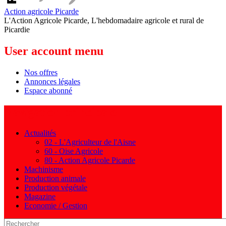
Action agricole Picarde
L'Action Agricole Picarde, L'hebdomadaire agricole et rural de
Picardie
User account menu
Nos offres
Annonces légales
Espace abonné
Navigation principale
Actualités
02 - L'Agriculteur de l'Aisne
60 - Oise Agricole
80 - Action Agricole Picarde
Machinisme
Production animale
Production végétale
Magazine
Economie / Gestion