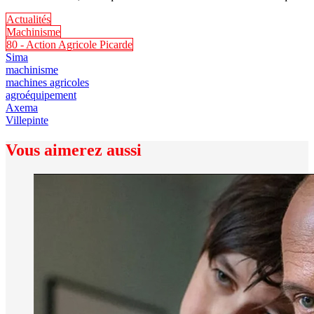
Actualités
Machinisme
80 - Action Agricole Picarde
Sima
machinisme
machines agricoles
agroéquipement
Axema
Villepinte
Vous aimerez aussi