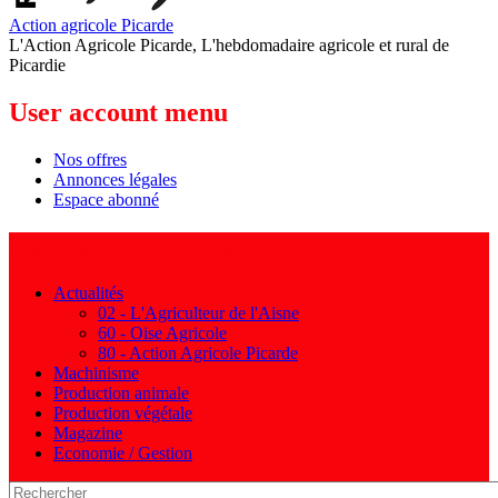
Action agricole Picarde
L'Action Agricole Picarde, L'hebdomadaire agricole et rural de
Picardie
User account menu
Nos offres
Annonces légales
Espace abonné
Navigation principale
Actualités
02 - L'Agriculteur de l'Aisne
60 - Oise Agricole
80 - Action Agricole Picarde
Machinisme
Production animale
Production végétale
Magazine
Economie / Gestion