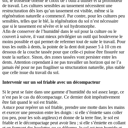
sol, le troisième oriente le choix de l’outil à utiliser et la profondeur
de travail. Les cultures sensibles au tassement nécessitent une
restructuration dès lors qu’un tassement est visible, même si la
régénération naturelle a commencé. Par contre, pour les cultures peu
sensibles, telles que le blé, la régénération du sol n’est nécessaire
que si le tassement est sévère et le sol hydromorphe.
Afin de conserver de l’humidité dans le sol pour la culture ou le
couvert à suivre, il vaut mieux privilégier un outil qui bouleverse le
moins possible et qui permet de refermer tout de suite le travail. Pour
tous les outils à dents, la pointe de la dent doit passer 5 à 10 cm en
dessous de la couche tassée pour que celle-ci puisse être fissurée sur
toute la surface. Sinon, des zones tassées vont persister entre les
dents. Attention cependant à ne pas travailler un horizon qui ne l’a
jamais été pour ne pas fragiliser sa structuration naturelle, plus stable
que celle issue du travail du sol.
Intervenir sur un sol friable avec un décompacteur
Si le peut se faire dans une gamme d’humidité du sol assez large, ce
n’est pas le cas du décompactage. Ce dernier doit impérativement
être fait quand le sol est friable.
Astuce pour repérer un sol friable, prendre une motte dans les mains
et exercer une pression entre les doigts : si elle s’émiette sans coller
(ou peu, pour les sols argileux) et donne de la terre fine, le sol est
friable et le décompactage peut avoir lieu ; si elle s’émiette en collant
et en formant des boulettes ou se déforme, le sol est trop humide et