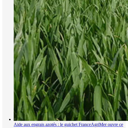
Aide aux engrais azotés : le guichet FranceAgriMer ouvre ce