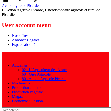
Action agricole Picarde
L'Action Agricole Picarde, L'hebdomadaire agricole et rural de
Picardie
User account menu
Nos offres
Annonces légales
Espace abonné
Navigation principale
Actualités
02 - L'Agriculteur de l'Aisne
60 - Oise Agricole
80 - Action Agricole Picarde
Machinisme
Production animale
Production végétale
Magazine
Economie / Gestion