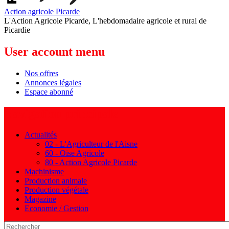
Action agricole Picarde
L'Action Agricole Picarde, L'hebdomadaire agricole et rural de
Picardie
User account menu
Nos offres
Annonces légales
Espace abonné
Navigation principale
Actualités
02 - L'Agriculteur de l'Aisne
60 - Oise Agricole
80 - Action Agricole Picarde
Machinisme
Production animale
Production végétale
Magazine
Economie / Gestion