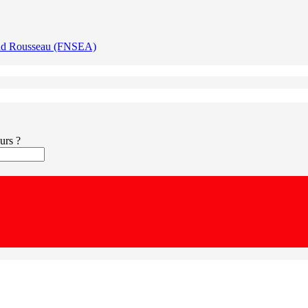
naud Rousseau (FNSEA)
ours ?