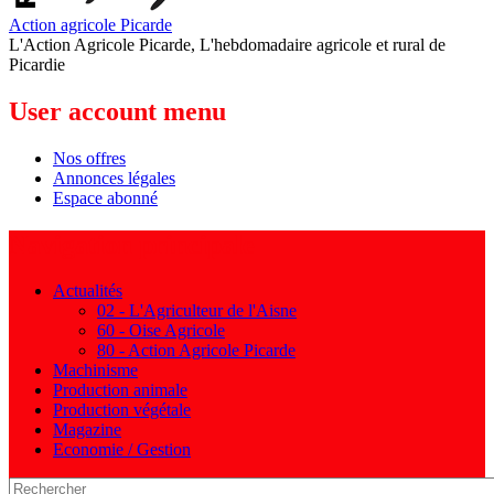
Action agricole Picarde
L'Action Agricole Picarde, L'hebdomadaire agricole et rural de
Picardie
User account menu
Nos offres
Annonces légales
Espace abonné
Navigation principale
Actualités
02 - L'Agriculteur de l'Aisne
60 - Oise Agricole
80 - Action Agricole Picarde
Machinisme
Production animale
Production végétale
Magazine
Economie / Gestion