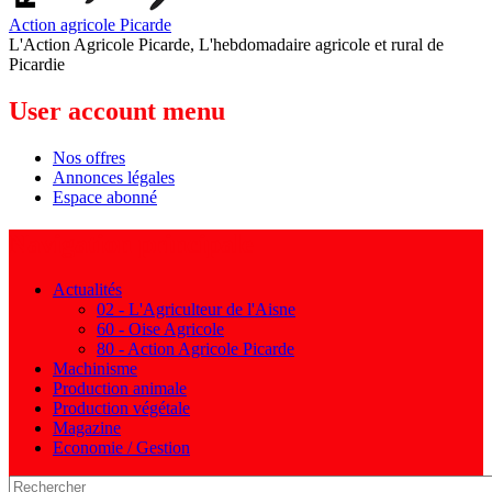
Action agricole Picarde
L'Action Agricole Picarde, L'hebdomadaire agricole et rural de
Picardie
User account menu
Nos offres
Annonces légales
Espace abonné
Navigation principale
Actualités
02 - L'Agriculteur de l'Aisne
60 - Oise Agricole
80 - Action Agricole Picarde
Machinisme
Production animale
Production végétale
Magazine
Economie / Gestion