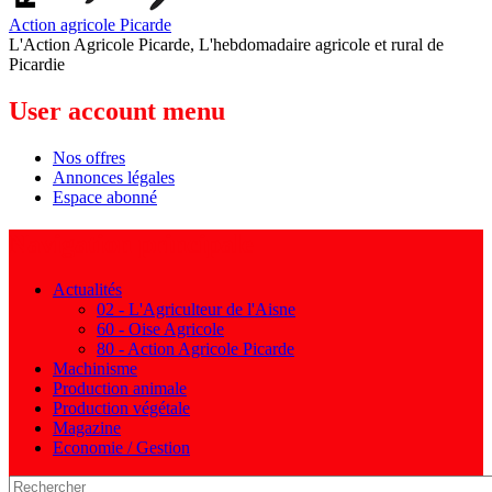
Action agricole Picarde
L'Action Agricole Picarde, L'hebdomadaire agricole et rural de
Picardie
User account menu
Nos offres
Annonces légales
Espace abonné
Navigation principale
Actualités
02 - L'Agriculteur de l'Aisne
60 - Oise Agricole
80 - Action Agricole Picarde
Machinisme
Production animale
Production végétale
Magazine
Economie / Gestion