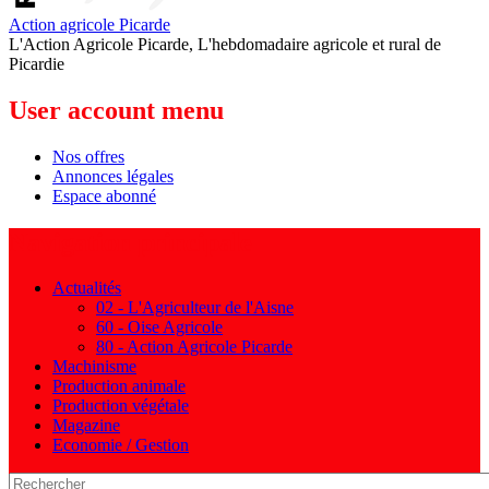
Action agricole Picarde
L'Action Agricole Picarde, L'hebdomadaire agricole et rural de
Picardie
User account menu
Nos offres
Annonces légales
Espace abonné
Navigation principale
Actualités
02 - L'Agriculteur de l'Aisne
60 - Oise Agricole
80 - Action Agricole Picarde
Machinisme
Production animale
Production végétale
Magazine
Economie / Gestion