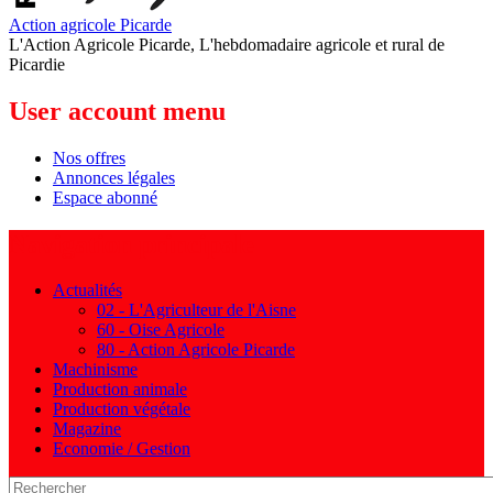
Action agricole Picarde
L'Action Agricole Picarde, L'hebdomadaire agricole et rural de
Picardie
User account menu
Nos offres
Annonces légales
Espace abonné
Navigation principale
Actualités
02 - L'Agriculteur de l'Aisne
60 - Oise Agricole
80 - Action Agricole Picarde
Machinisme
Production animale
Production végétale
Magazine
Economie / Gestion