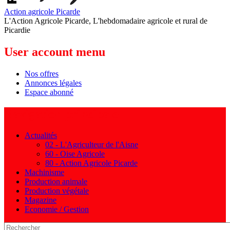
Action agricole Picarde
L'Action Agricole Picarde, L'hebdomadaire agricole et rural de
Picardie
User account menu
Nos offres
Annonces légales
Espace abonné
Navigation principale
Actualités
02 - L'Agriculteur de l'Aisne
60 - Oise Agricole
80 - Action Agricole Picarde
Machinisme
Production animale
Production végétale
Magazine
Economie / Gestion