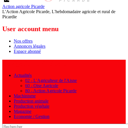
Action agricole Picarde
L'Action Agricole Picarde, L'hebdomadaire agricole et rural de
Picardie
User account menu
Nos offres
Annonces légales
Espace abonné
Navigation principale
Actualités
02 - L'Agriculteur de l'Aisne
60 - Oise Agricole
80 - Action Agricole Picarde
Machinisme
Production animale
Production végétale
Magazine
Economie / Gestion