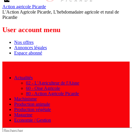
Action agricole Picarde
L'Action Agricole Picarde, L'hebdomadaire agricole et rural de
Picardie
User account menu
Nos offres
Annonces légales
Espace abonné
Navigation principale
Actualités
02 - L'Agriculteur de l'Aisne
60 - Oise Agricole
80 - Action Agricole Picarde
Machinisme
Production animale
Production végétale
Magazine
Economie / Gestion