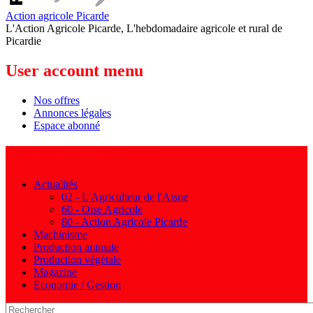
Action agricole Picarde
L'Action Agricole Picarde, L'hebdomadaire agricole et rural de
Picardie
User account menu
Nos offres
Annonces légales
Espace abonné
Navigation principale
Actualités
02 - L'Agriculteur de l'Aisne
60 - Oise Agricole
80 - Action Agricole Picarde
Machinisme
Production animale
Production végétale
Magazine
Economie / Gestion