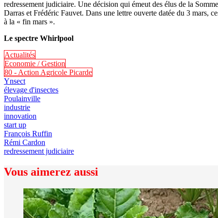
redressement judiciaire. Une décision qui émeut des élus de la Somme
Darras et Frédéric Fauvet. Dans une lettre ouverte datée du 3 mars, ces
à la « fin mars ».
Le spectre Whirlpool
Actualités
Economie / Gestion
80 - Action Agricole Picarde
Ynsect
élevage d'insectes
Poulainville
industrie
innovation
start up
François Ruffin
Rémi Cardon
redressement judiciaire
Vous aimerez aussi