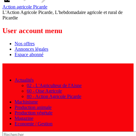
Action agricole Picarde
L'Action Agricole Picarde, L'hebdomadaire agricole et rural de
Picardie
User account menu
Nos offres
Annonces légales
Espace abonné
Navigation principale
Actualités
02 - L'Agriculteur de l'Aisne
60 - Oise Agricole
80 - Action Agricole Picarde
Machinisme
Production animale
Production végétale
Magazine
Economie / Gestion