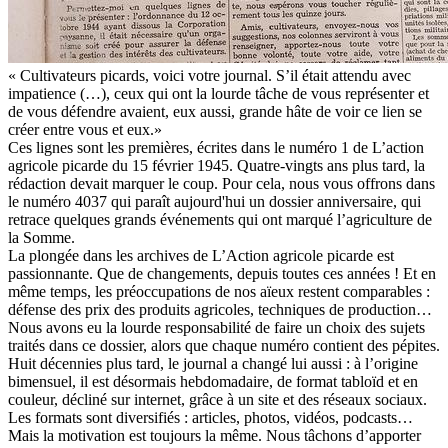
« Cultivateurs picards, voici votre journal. S’il était attendu avec
impatience (…), ceux qui ont la lourde tâche de vous représenter et
de vous défendre avaient, eux aussi, grande hâte de voir ce lien se
créer entre vous et eux.»
Ces lignes sont les premières, écrites dans le numéro 1 de L’action
agricole picarde du 15 février 1945. Quatre-vingts ans plus tard, la
rédaction devait marquer le coup. Pour cela, nous vous offrons dans
le numéro 4037 qui paraît aujourd'hui un dossier anniversaire, qui
retrace quelques grands événements qui ont marqué l’agriculture de
la Somme.
La plongée dans les archives de L’Action agricole picarde est
passionnante. Que de changements, depuis toutes ces années ! Et en
même temps, les préoccupations de nos aïeux restent comparables :
défense des prix des produits agricoles, techniques de production…
Nous avons eu la lourde responsabilité de faire un choix des sujets
traités dans ce dossier, alors que chaque numéro contient des pépites.
Huit décennies plus tard, le journal a changé lui aussi : à l’origine
bimensuel, il est désormais hebdomadaire, de format tabloïd et en
couleur, décliné sur internet, grâce à un site et des réseaux sociaux.
Les formats sont diversifiés : articles, photos, vidéos, podcasts…
Mais la motivation est toujours la même. Nous tâchons d’apporter