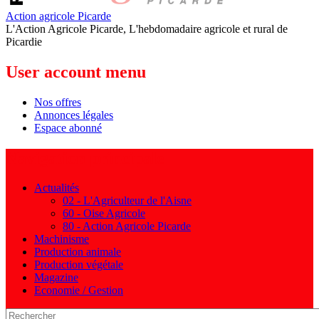
Action agricole Picarde
L'Action Agricole Picarde, L'hebdomadaire agricole et rural de
Picardie
User account menu
Nos offres
Annonces légales
Espace abonné
Navigation principale
Actualités
02 - L'Agriculteur de l'Aisne
60 - Oise Agricole
80 - Action Agricole Picarde
Machinisme
Production animale
Production végétale
Magazine
Economie / Gestion