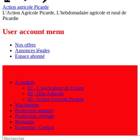
Action agricole Picarde
L'Action Agricole Picarde, L'hebdomadaire agricole et rural de
Picardie
User account menu
Nos offres
Annonces légales
Espace abonné
Navigation principale
Actualités
02 - L'Agriculteur de l'Aisne
60 - Oise Agricole
80 - Action Agricole Picarde
Machinisme
Production animale
Production végétale
Magazine
Economie / Gestion