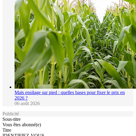
Maïs ensilage sur pied : quelles bases pour fixer le prix en
2026 ?
06 août 2026
Publicité
Sous-titre
Vous êtes abonné(e)
Titre
IDENTIFIEZ-VOUS