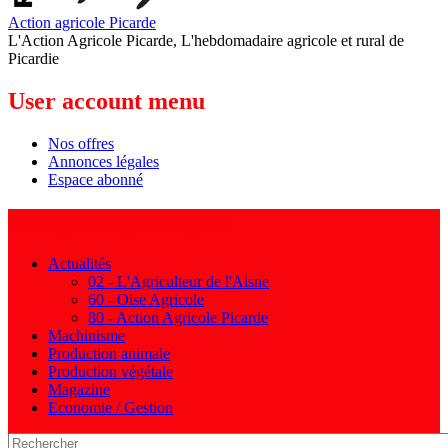
Action agricole Picarde
L'Action Agricole Picarde, L'hebdomadaire agricole et rural de
Picardie
User account menu
Nos offres
Annonces légales
Espace abonné
Navigation principale
Actualités
02 - L'Agriculteur de l'Aisne
60 - Oise Agricole
80 - Action Agricole Picarde
Machinisme
Production animale
Production végétale
Magazine
Economie / Gestion